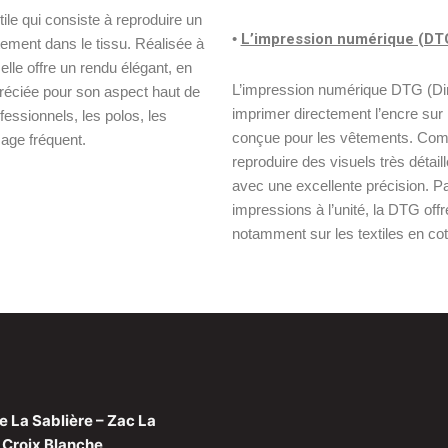
ile qui consiste à reproduire un
•
L’impression numérique (DTG
ctement dans le tissu. Réalisée à
lle offre un rendu élégant, en
L’impression numérique DTG (Dir
ppréciée pour son aspect haut de
imprimer directement l’encre sur 
essionnels, les polos, les
conçue pour les vêtements. Comp
sage fréquent.
reproduire des visuels très déta
avec une excellente précision. Pa
impressions à l’unité, la DTG offr
notamment sur les textiles en cot
e La Sablière – Zac La
Croix Blanche