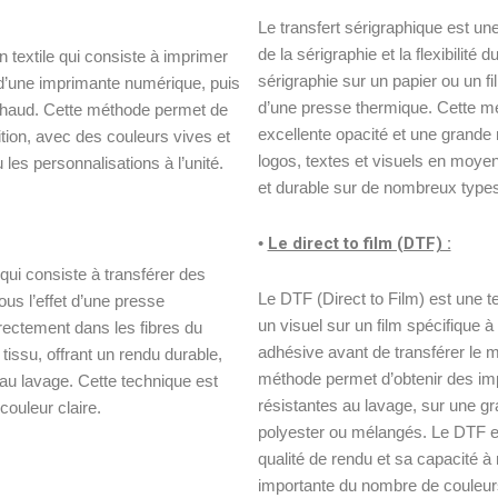
Le transfert sérigraphique est un
de la sérigraphie et la flexibilité
 textile qui consiste à imprimer
sérigraphie sur un papier ou un fil
e d’une imprimante numérique, puis
d’une presse thermique. Cette mé
 chaud. Cette méthode permet de
excellente opacité et une grande
ition, avec des couleurs vives et
logos, textes et visuels en moyen
les personnalisations à l’unité.
et durable sur de nombreux types 
•
Le direct to film (DTF) :
qui consiste à transférer des
Le DTF (Direct to Film) est une t
ous l’effet d’une presse
un visuel sur un film spécifique à
rectement dans les fibres du
adhésive avant de transférer le m
 tissu, offrant un rendu durable,
méthode permet d’obtenir des imp
 au lavage. Cette technique est
résistantes au lavage, sur une gra
couleur claire.
polyester ou mélangés. Le DTF es
qualité de rendu et sa capacité à
importante du nombre de couleur