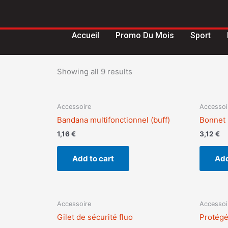
Aller
au
contenu
Accueil
Promo Du Mois
Sport
Showing all 9 results
Accessoire
Accessoi
Bandana multifonctionnel (buff)
Bonnet 
1,16
€
3,12
€
Add to cart
Add
Accessoire
Accessoi
Gilet de sécurité fluo
Protégé