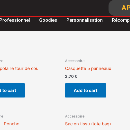
AP
Professionnel
Goodies
Personnalisation
Récomp
re
Accessoire
polaire tour de cou
Casquette 5 panneaux
2,70
€
 to cart
Add to cart
re
Accessoire
 : Poncho
Sac en tissu (tote bag)