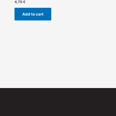
4,70
€
Add to cart