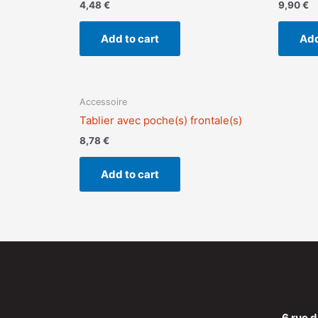
4,48
€
9,90
€
Add to cart
Add
Accessoire
Tablier avec poche(s) frontale(s)
8,78
€
Add to cart
6 rue d