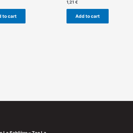
1,21
€
 to cart
Add to cart
e La Sablière – Zac La