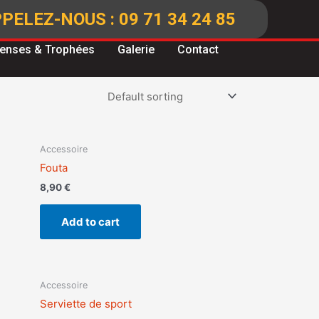
PELEZ-NOUS : 09 71 34 24 85
enses & Trophées
Galerie
Contact
Accessoire
Fouta
8,90
€
Add to cart
Accessoire
Serviette de sport