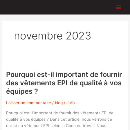
Aller
au
contenu
novembre 2023
Pourquoi
est-
Pourquoi est-il important de fournir
il
important
des vêtements EPI de qualité à vos
de
équipes ?
fournir
des
Laisser un commentaire
/
blog
/
Julia
vêtements
EPI
Pourquoi est-il important de fournir des vêtements EPI de
de
qualité à vos équipes ? Dans cet article, nous verrons ce
qualité
qu’est un vêtement EPI selon le Code du travail. Nous